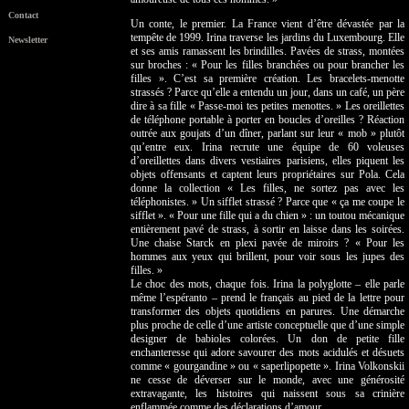
Contact
Un conte, le premier. La France vient d’être dévastée par la
tempête de 1999. Irina traverse les jardins du Luxembourg. Elle
Newsletter
et ses amis ramassent les brindilles. Pavées de strass, montées
sur broches : « Pour les filles branchées ou pour brancher les
filles ». C’est sa première création. Les bracelets-menotte
strassés ? Parce qu’elle a entendu un jour, dans un café, un père
dire à sa fille « Passe-moi tes petites menottes. » Les oreillettes
de téléphone portable à porter en boucles d’oreilles ? Réaction
outrée aux goujats d’un dîner, parlant sur leur « mob » plutôt
qu’entre eux. Irina recrute une équipe de 60 voleuses
d’oreillettes dans divers vestiaires parisiens, elles piquent les
objets offensants et captent leurs propriétaires sur Pola. Cela
donne la collection « Les filles, ne sortez pas avec les
téléphonistes. » Un sifflet strassé ? Parce que « ça me coupe le
sifflet ». « Pour une fille qui a du chien » : un toutou mécanique
entièrement pavé de strass, à sortir en laisse dans les soirées.
Une chaise Starck en plexi pavée de miroirs ? « Pour les
hommes aux yeux qui brillent, pour voir sous les jupes des
filles. »
Le choc des mots, chaque fois. Irina la polyglotte – elle parle
même l’espéranto – prend le français au pied de la lettre pour
transformer des objets quotidiens en parures. Une démarche
plus proche de celle d’une artiste conceptuelle que d’une simple
designer de babioles colorées. Un don de petite fille
enchanteresse qui adore savourer des mots acidulés et désuets
comme « gourgandine » ou « saperlipopette ». Irina Volkonskii
ne cesse de déverser sur le monde, avec une générosité
extravagante, les histoires qui naissent sous sa crinière
enflammée comme des déclarations d’amour.