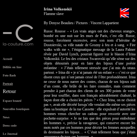
Irina Volkonskii
Flamme slave
By Denyse Beaulieu / Pictures : Vincent Lappartient
Russe. Rousse – « Les vrais anges ont des cheveux orange»,
bombé en une nuit sur les murs de Paris, c’est elle. Russe,
rousse, forcément excessive, avec son nom d’héroïne de
Dostoïevski, sa ville natale de Grozny à feu et à sang. « Fire
walks with me », l’énigmatique message de la Laura Palmer
rêvée par David Lynch, pourrait figurer sur le blason d’Irina
Volkonskii. Le feu des cristaux Swarovski qu’elle sème sur des
Accueil
objets détournés pour en faire des bijoux d’une poésie
Défilés on line
enfantine : « J’étais tellement stressée que j’ai mis du strass
partout. » Irina dit « je n’ai jamais été un enfant » -- c’est ce que
Foto flash
disent ceux qui n’ont jamais cessé de l’être profondément. Irina
ne cesse de nous narrer des contes, chacun de ses bijoux naît
Portrait
d’un conte, elle brûle de les faire connaître, mais comment
Retour
prendre à part chacun des clients de ses 300 points de vente
pour leur souffler, dans son français adorablement chahuté, la
façon dont elle a choisi les pièces ? « Chez Irina, on ne choisit
Espace beauté
pas », avait-elle décrété lorsqu’elle vendait elle-même ses pièces
dans sa boutique de la rue Cassette : elle expulsait d’autorité les
Nouvelles boutiques
hommes venus chercher un cadeau pour ressortir avec une
News
pochette-surprise. « Je ne fais que des pièces pour embobiner
les hommes », précise la ravageuse, qui conserve encore les
Dress code
mots notés par ces hommes pour décrire les femmes auxquelles
ils destinaient les bijoux… « C’était tellement beau que j’étais
Le Journal
amoureuse de tous ces hommes. »