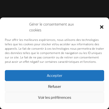
Gérer le consentement aux
cookies
Pour offrir les meilleures expériences, nous utilisons des technologies
telles que les cookies pour stocker et/ou accéder aux informations des
appareils. Le fait de consentir à ces technologies nous permettra de traiter
des données telles que le comportement de navigation ou les ID uniques
sur ce site. Le fait de ne pas consentir ou de retirer son consentement
peut avoir un effet négatif sur certaines caractéristiques et fonctions.
Accepter
Refuser
Voir les préférences