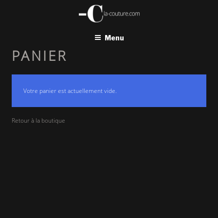
Aller
au
contenu
principal
Menu
PANIER
Votre panier est actuellement vide.
Retour à la boutique