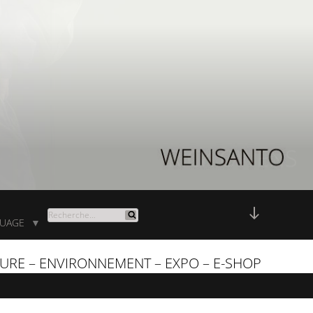
DESCENDR
RECHERCHE
GUAGE
▼
Recherche
AU
POUR
CONTENU
:
URE – ENVIRONNEMENT – EXPO – E-SHOP