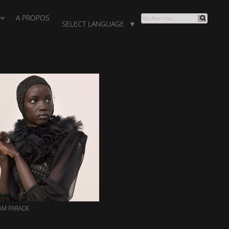
A PROPOS
RECHERCHE
SELECT LANGUAGE
▼
Recherche
POUR
:
AM PARADE