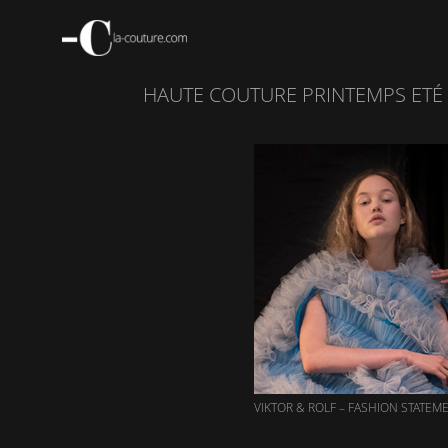
Aller
au
contenu
principal
HAUTE COUTURE PRINTEMPS ETÉ
V
I
K
T
O
R
&
R
O
L
F
VIKTOR & ROLF – FASHION STATEM
–