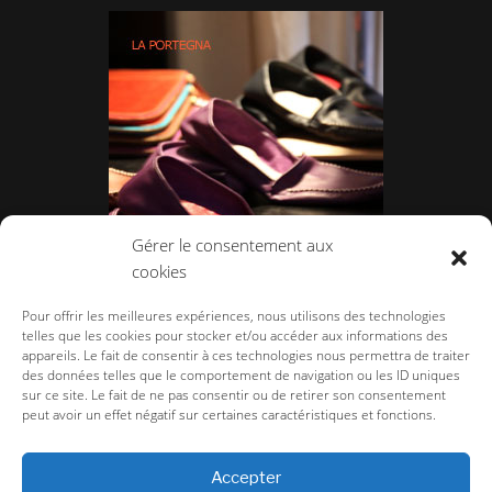
Gérer le consentement aux
cookies
La Portegna
Pour offrir les meilleures expériences, nous utilisons des technologies
telles que les cookies pour stocker et/ou accéder aux informations des
appareils. Le fait de consentir à ces technologies nous permettra de traiter
des données telles que le comportement de navigation ou les ID uniques
sur ce site. Le fait de ne pas consentir ou de retirer son consentement
peut avoir un effet négatif sur certaines caractéristiques et fonctions.
la-couture.com
>
Salons et Showrooms
>
Salon Homme
>
Salon Homme
Automne 2011 Hiver 2012
>
Christophe Lemaire
Accepter