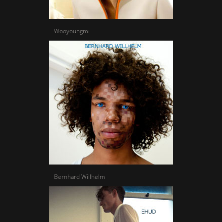
Wooyoungmi
Bernhard Willhelm