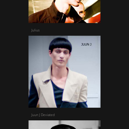
Julius
Juun J Deviated