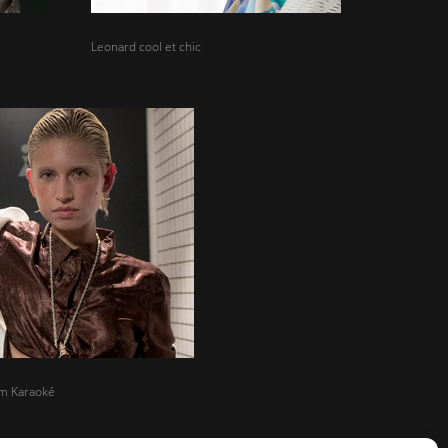
Leonard cool et chic
m Karaoké