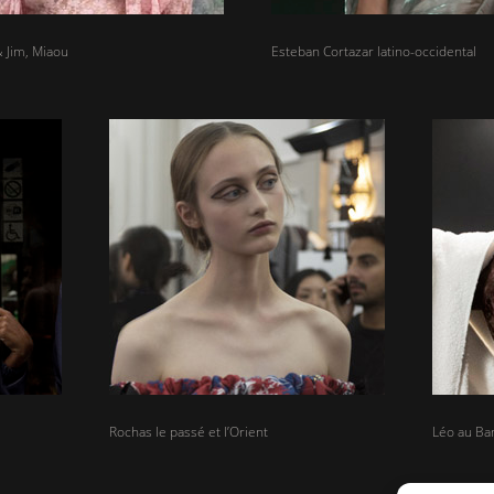
 Jim, Miaou
Esteban Cortazar latino-occidental
Rochas le passé et l’Orient
Léo au Ba