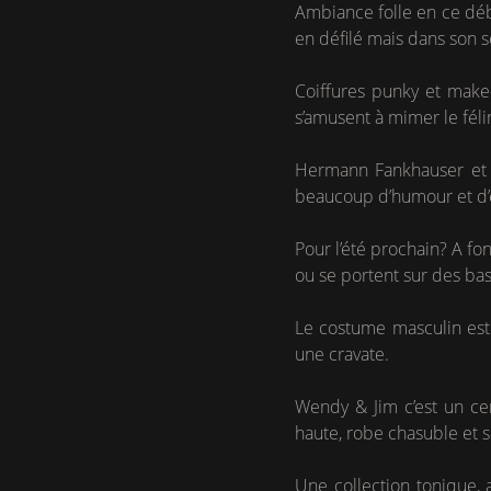
Ambiance folle en ce déb
en défilé mais dans son s
Coiffures punky et make-
s’amusent à mimer le féli
Hermann Fankhauser et H
beaucoup d’humour et d’
Pour l’été prochain? A fon
ou se portent sur des bas
Le costume masculin est 
une cravate.
Wendy & Jim c’est un cer
haute, robe chasuble et 
Une collection tonique, 