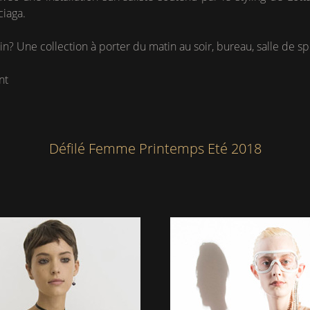
iaga.
n? Une collection à porter du matin au soir, bureau, salle de spo
nt
Défilé Femme Printemps Eté 2018