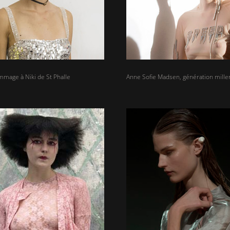
mmage à Niki de St Phalle
Anne Sofie Madsen, génération mille