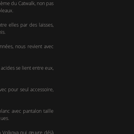
thème du Catwalk, non pas
bleaux.
re elles par des laisses,
is.
nnées, nous revient avec
 acides se lient entre eux,
vec pour seul accessoire,
lanc avec pantalon taille
ques.
ta Volkova qui œuvre déjà