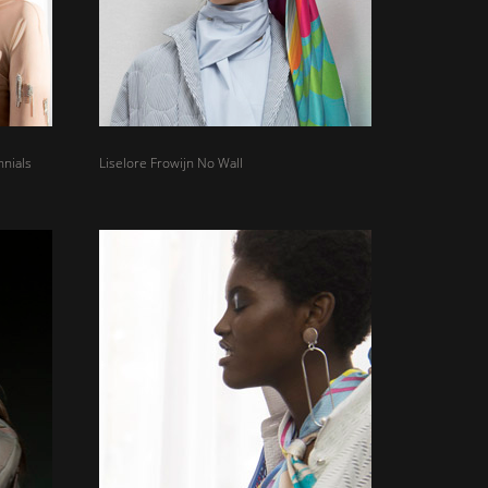
nnials
Liselore Frowijn No Wall