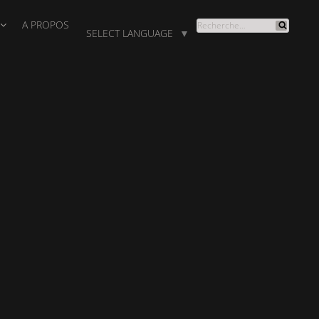
A PROPOS
RECHERCHE
SELECT LANGUAGE
▼
Recherche
POUR
: