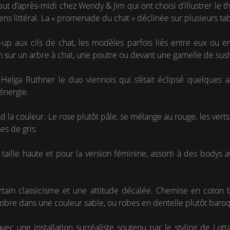
ut d’après-midi chez Wendy & Jim qui ont choisi d’illustrer le 
ens littéral. La « promenade du chat » déclinée sur plusieurs ta
up aux cils de chat, les modèles parfois liés entre eux ou ent
n sur un arbre à chat, une poutre ou devant une gamelle de sush
elga Ruthner le duo viennois qui s’était éclipsé quelques a
énergie.
d la couleur. Le rose plutôt pâle, se mélange au rouge, les verts
es de gris.
taille haute et pour la version féminine, assorti à des bodys a
tain classicisme et une attitude décalée. Chemise en coton b
sobre dans une couleur sable, ou robes en dentelle plutôt baro
avec une installation surréaliste soutenu par le styling de Lot