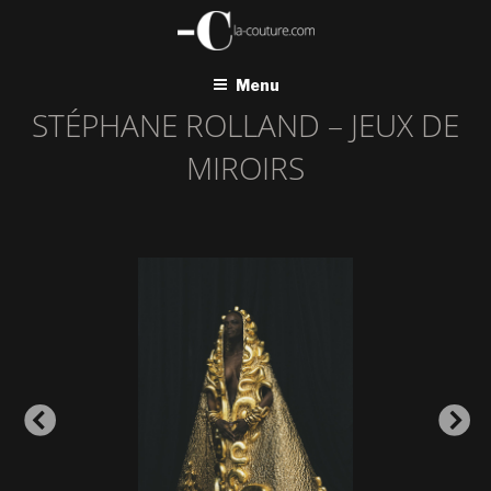
Aller
au
contenu
principal
Menu
STÉPHANE ROLLAND – JEUX DE
MIROIRS