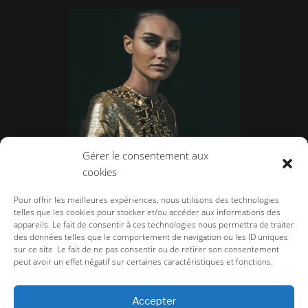
Gérer le consentement aux
cookies
STÉPHANE ROLLAND – JEUX DE MIROIRS
Pour offrir les meilleures expériences, nous utilisons des technologies
telles que les cookies pour stocker et/ou accéder aux informations des
appareils. Le fait de consentir à ces technologies nous permettra de traiter
des données telles que le comportement de navigation ou les ID uniques
sur ce site. Le fait de ne pas consentir ou de retirer son consentement
peut avoir un effet négatif sur certaines caractéristiques et fonctions.
la-couture.com
>
Défilés
>
Haute Couture
>
Haute Couture Printemps Été
2023
>
STÉPHANE ROLLAND – JEUX DE MIROIRS
Accepter