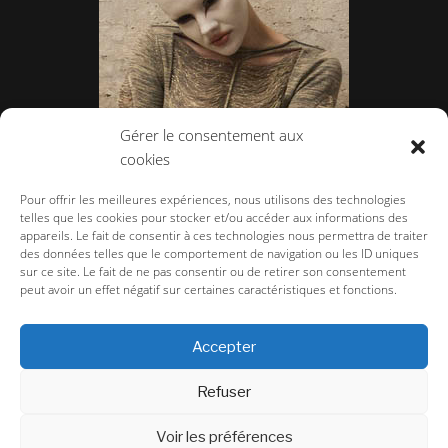
Gérer le consentement aux
cookies
RICK OWENS
Pour offrir les meilleures expériences, nous utilisons des technologies
telles que les cookies pour stocker et/ou accéder aux informations des
appareils. Le fait de consentir à ces technologies nous permettra de traiter
des données telles que le comportement de navigation ou les ID uniques
sur ce site. Le fait de ne pas consentir ou de retirer son consentement
peut avoir un effet négatif sur certaines caractéristiques et fonctions.
la-couture.com
>
Défilés
>
Défilé Femme
>
Femme Printemps-Eté 2025
>
ALAINPAUL
Accepter
CGU/CGV TERMS & CONDITIONS
Refuser
Voir les préférences