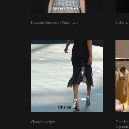
Hussein Chalayan « Readings »
Victor & 
Chanel by night
Chez Her
la poudr