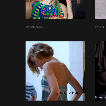
Manish Arora
Yves St 