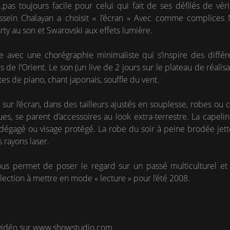
as toujours facile pour celui qui fait de ses défilés de vé
ssein Chalayan a choisit « l’écran » Avec comme complices 
ty au son et Swarovski aux effets lumière.
 avec une chorégraphie minimaliste qui s’inspire des différe
e l’Orient. Le son (un live de 2 jours sur le plateau de réalisa
tes de piano, chant japonais, souffle du vent.
sur l’écran, dans des tailleurs ajustés en souplesse, robes ou 
ues, se parent d’accessoires au look extra-terrestre. La capeli
 dégagé ou visage protégé. La robe du soir à peine brodée jett
s rayons laser.
us permet de poser le regard sur un passé multiculturel et
ection à mettre en mode « lecture » pour l’été 2008.
 vidéo sur
www.showstudio.com