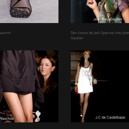
Laurent
Des clones de Jack Sparrow chez Jea
Gaultier