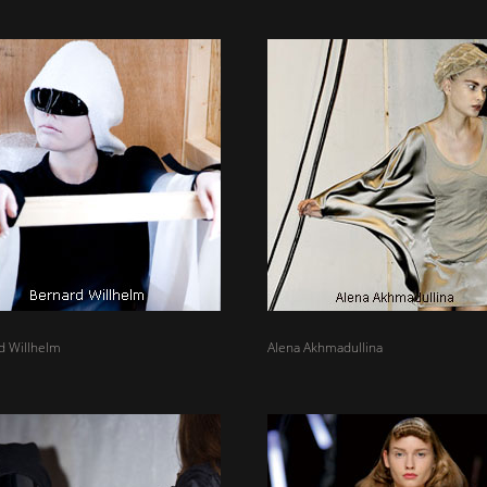
d Willhelm
Alena Akhmadullina