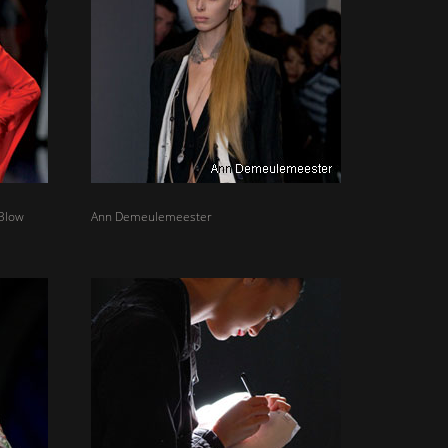
Blow
Ann Demeulemeester