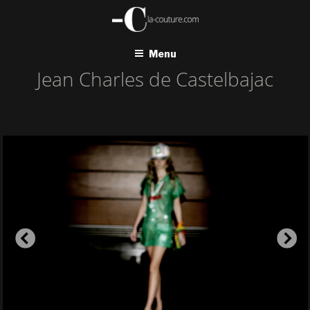
Aller
au
contenu
principal
Menu
Jean Charles de Castelbajac