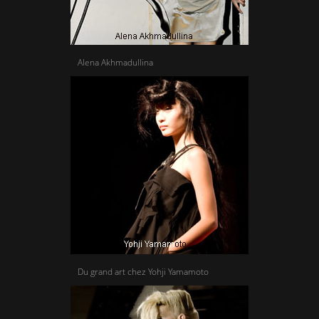
Alena Akhmadullina
Du grand art chez Yohji Yamamoto