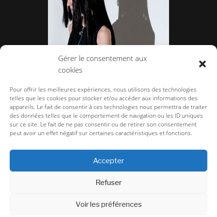
Gérer le consentement aux
cookies
Dévastée
Pour offrir les meilleures expériences, nous utilisons des technologies
telles que les cookies pour stocker et/ou accéder aux informations des
appareils. Le fait de consentir à ces technologies nous permettra de traiter
des données telles que le comportement de navigation ou les ID uniques
sur ce site. Le fait de ne pas consentir ou de retirer son consentement
peut avoir un effet négatif sur certaines caractéristiques et fonctions.
la-couture.com
>
Défilés
>
Défilé Femme
>
Femme Printemps Eté 2008
>
Jean Charles de Castelbajac
Accepter
CGU/CGV TERMS & CONDITIONS
Refuser
Voir les préférences