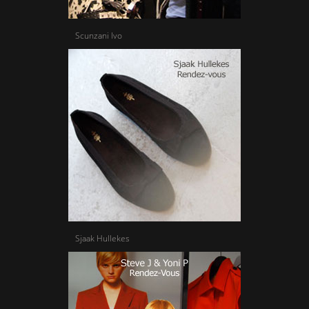
Scunzani Ivo
Sjaak Hullekes