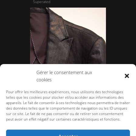
Superated
Gérer le consentement aux
cookies
Gene par Mukio Mishiba
Pour offrir les meilleures expériences, nous utilisons des technologies
telles que les cookies pour stocker et/ou accéder aux informations des
appareils. Le fait de consentir à ces technologies nous permettra de traiter
des données telles que le comportement de navigation ou les ID uniques
sur ce site. Le fait de ne pas consentir ou de retirer son consentement
peut avoir un effet négatif sur certaines caractéristiques et fonctions.
la-couture.com
>
Salons et Showrooms
>
Salon Homme
>
Salon Homme
Printemps Eté 2009
>
Social Suicide