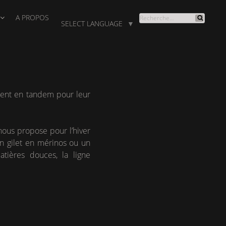
A PROPOS
RECHERCHE
SELECT LANGUAGE
▼
Recherche
POUR
:
llent en tandem pour leur
 nous propose pour l’hiver
n gilet en mérinos ou un
atières douces, la ligne