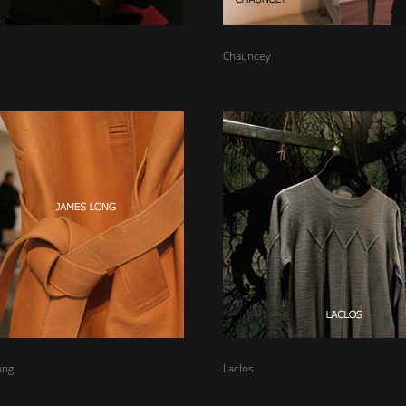
Chauncey
ong
Laclos