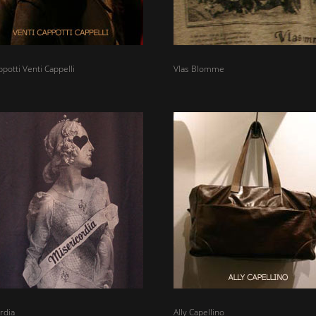
potti Venti Cappelli
Vlas Blomme
rdia
Ally Capellino