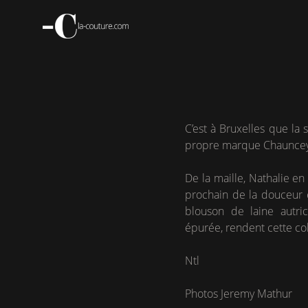
Aller
au
contenu
principal
C’est à Bruxelles que la
propre marque Chauncey
De la maille, Nathalie en
prochain de la douceur 
blouson de laine autric
épurée, rendent cette col
Ntl
Photos Jeremy Mathur