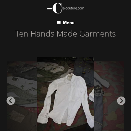
Aller
au
contenu
principal
Menu
Ten Hands Made Garments