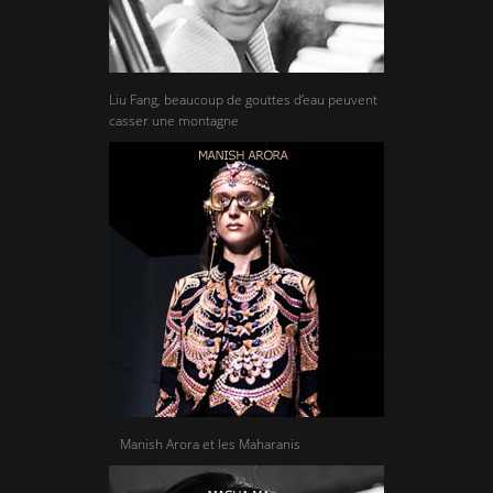
Liu Fang, beaucoup de gouttes d’eau peuvent
casser une montagne
Manish Arora et les Maharanis