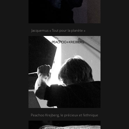
Jacquemus « Tout pour la planète »
Peachoo Krejberg, le précieux et l’ethnique