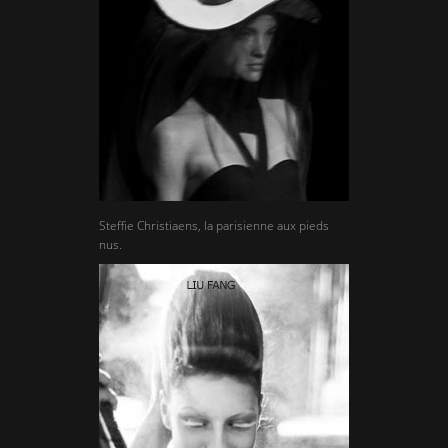
Steffie Christiaens, la parisienne aux pieds
nus.