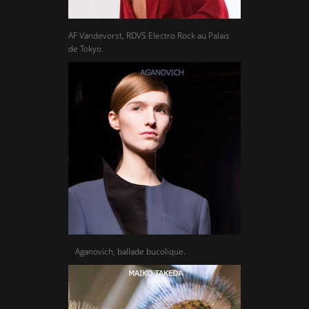
AF Vandevorst, RDVS Electro Rock au Palais
de Tokyo.
Aganovich, ballade bucolique.