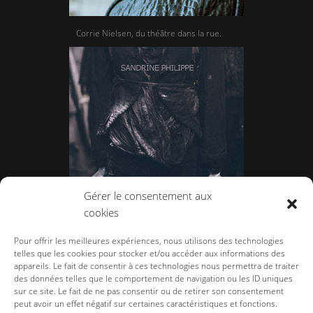
Corrie Nielsen, du théâtre dans la rue.
Gérer le consentement aux
cookies
Sandrine Philippe, le paradoxe
Pour offrir les meilleures expériences, nous utilisons des technologies
telles que les cookies pour stocker et/ou accéder aux informations des
appareils. Le fait de consentir à ces technologies nous permettra de traiter
des données telles que le comportement de navigation ou les ID uniques
sur ce site. Le fait de ne pas consentir ou de retirer son consentement
peut avoir un effet négatif sur certaines caractéristiques et fonctions.