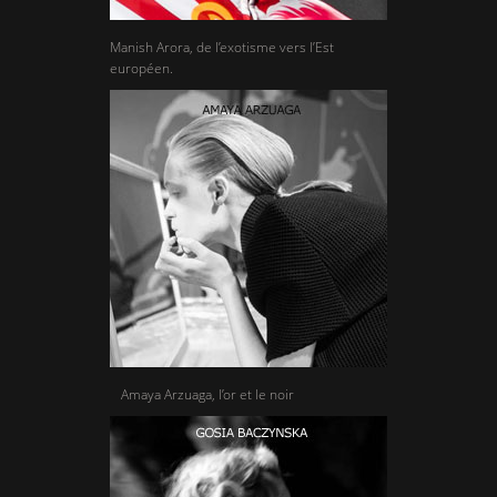
Manish Arora, de l’exotisme vers l’Est
européen.
Amaya Arzuaga, l’or et le noir