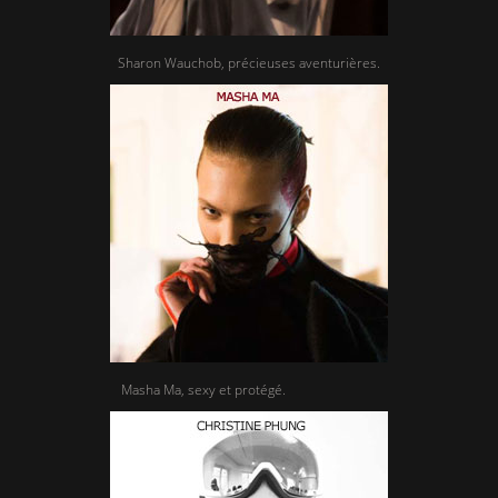
Sharon Wauchob, précieuses aventurières.
Masha Ma, sexy et protégé.