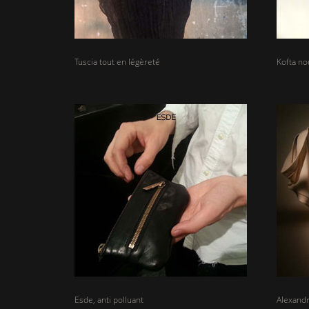
Tuscia tout en légèreté
Kofta no
Esde, anti polluant
Alexandr