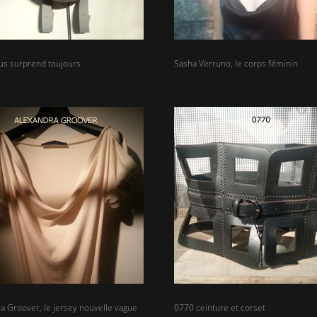
us surprend toujours
Sasha Verruno, le corps féminin
a Groover, le jersey nouvelle vague
0770 ceinture et corset