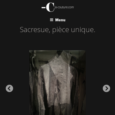
Aller
au
contenu
principal
Menu
Sacresue, pièce unique.