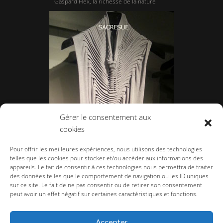
Gaspard Hex, la richesse de la nature
Gérer le consentement aux
cookies
Sacresue, pièce unique.
Pour offrir les meilleures expériences, nous utilisons des technologies
telles que les cookies pour stocker et/ou accéder aux informations des
appareils. Le fait de consentir à ces technologies nous permettra de traiter
des données telles que le comportement de navigation ou les ID uniques
sur ce site. Le fait de ne pas consentir ou de retirer son consentement
peut avoir un effet négatif sur certaines caractéristiques et fonctions.
la-couture.com
>
Salons et Showrooms
>
Salon Femme
>
Salon Femme
Printemps Eté 2016
>
Sacresue, pièce unique.
Accepter