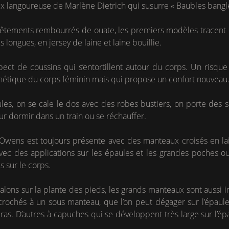
oix langoureuse de Marlène Dietrich qui susurre « Baubles bangl
êtements rembourrés de ouate, les premiers modèles tracent e
longues, en jersey de laine et laine bouillie.
pect de coussins qui s’entortillent autour du corps. Un risqu
thétique du corps féminin mais qui propose un confort nouveau
les, on se cale le dos avec des robes bustiers, on porte des sa
r dormir dans un train ou se réchauffer.
 Owens est toujours présente avec des manteaux croisés en la
avec des applications sur les épaules et les grandes poches o
 sur le corps.
talons sur la plante des pieds, les grands manteaux sont aussi 
ochés à un sous manteau, que l’on peut dégager sur l’épaule
 bras. D’autres à capuches qui se développent très large sur l