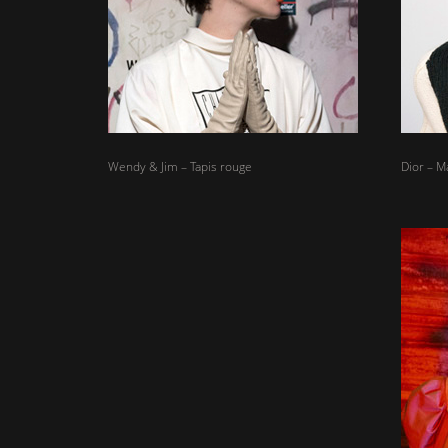
Wendy & Jim – Tapis rouge
Dior – M