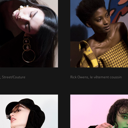
t, Street/Couture
Rick Owens, le vêtement coussin