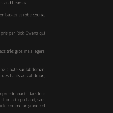
es and beads ».
n basket et robe courte,
e pris par Rick Owens qui
.
cs très gros mais légers,
ine clouté sur l’abdomen,
u des hauts au col drapé,
impressionnants dans leur
 si on a trop chaud, sans
’épaule comme un grand col