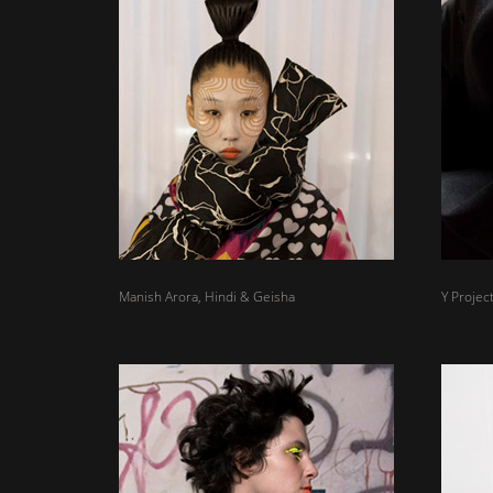
Manish Arora, Hindi & Geisha
Y Projec