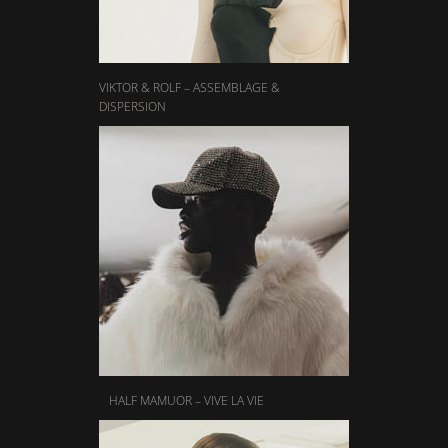
VIKTOR & ROLF – ASSEMBLAGE &
DISPERSION
HALF MAMUOR – VIVE LA VIE