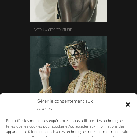
PATOU – CITY COUTURE
Gérer le consentement aux
cookies
TAMARA RALPH – LE VÊTEMENT BIJOU
Pour offrir les meilleures expériences, nous utilisons des technologies
telles que les cookies pour stocker et/ou accéder aux informations des
appareils. Le fait de consentir à ces technologies nous permettra de traiter