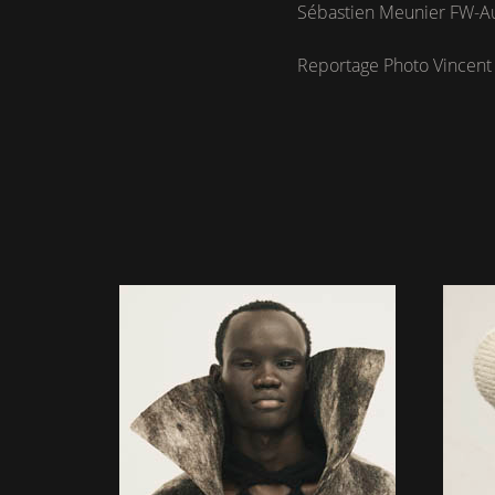
Sébastien Meunier FW-Au
Reportage Photo Vincent