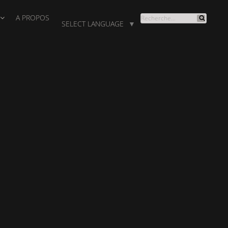
A PROPOS
RECHERCHE
SELECT LANGUAGE
▼
Recherche
POUR
: