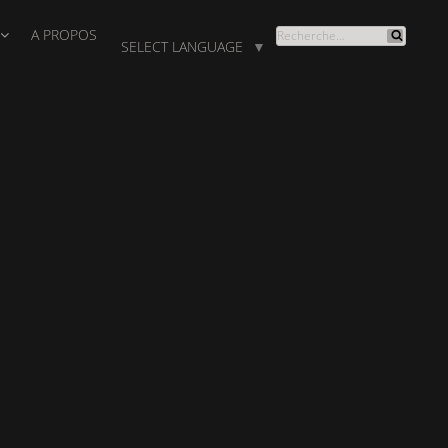
A PROPOS
RECHERCHE
SELECT LANGUAGE
▼
Recherche
POUR
: