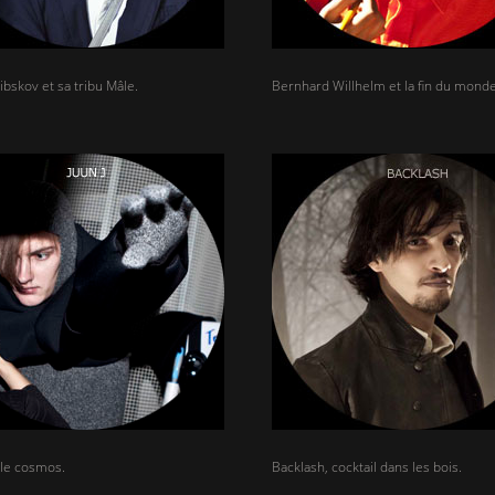
ibskov et sa tribu Mâle.
Bernhard Willhelm et la fin du monde
t le cosmos.
Backlash, cocktail dans les bois.