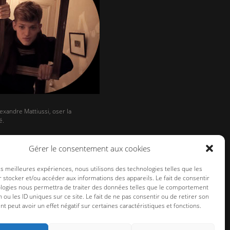
exandre Mattiussi, oser la
é.
Gérer le consentement aux cookies
les meilleures expériences, nous utilisons des technologies telles que les
 stocker et/ou accéder aux informations des appareils. Le fait de consentir
ologies nous permettra de traiter des données telles que le comportement
n ou les ID uniques sur ce site. Le fait de ne pas consentir ou de retirer son
 peut avoir un effet négatif sur certaines caractéristiques et fonctions.