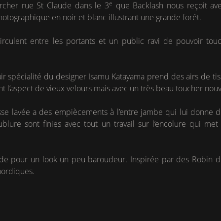
e
Mircher rue St Claude dans le 3
que Backlash nous reçoit av
tographique en noir et blanc illustrant une grande forêt.
culent entre les portants et un public ravi de pouvoir tou
e cuir spécialité du designer Isamu Katayama prend des airs de ti
nt l’aspect de vieux velours mais avec un très beau toucher nouv
isse lavée a des empiècements à l’entre jambe qui lui donne de 
blure sont finies avec tout un travail sur l’encolure qui met 
de pour un look un peu baroudeur. Inspirée par des Robin de
nordiques.