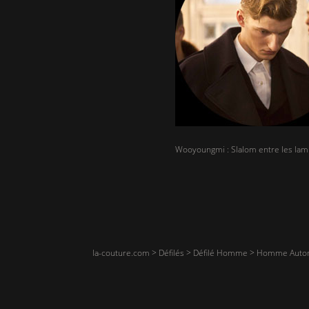
Wooyoungmi : Slalom entre les lam
la-couture.com
>
Défilés
>
Défilé Homme
>
Homme Autom