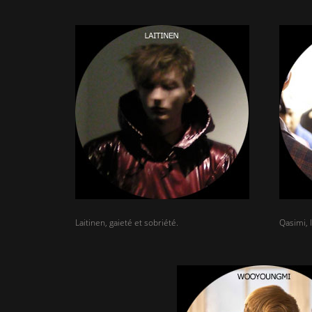
Laitinen, gaieté et sobriété.
Qasimi, 