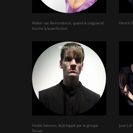
Walter van Beirendonck, quand la singularité
Henrik V
touche à la perfection.
Heikki Salonen, déjà happé par le groupe
Juun J e
Diesel.