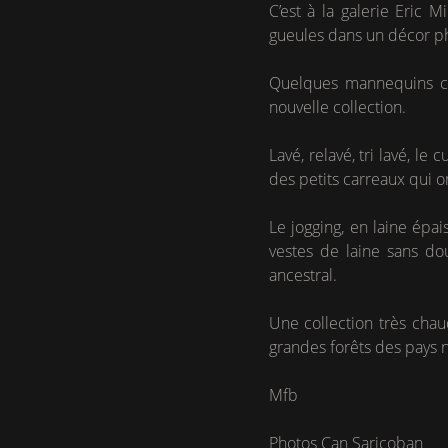
C’est à la galerie Eric 
gueules dans un décor pho
Quelques mannequins cir
nouvelle collection.
Lavé, relavé, tri lavé, l
des petits carreaux qui o
Le jogging, en laine épa
vestes de laine sans dou
ancestral.
Une collection très chau
grandes forêts des pays 
Mfb
Photos Can Saricoban