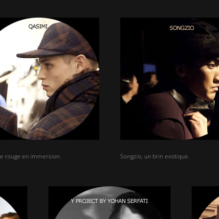
le rouge en immersion.
Songzio, un brin exotique.