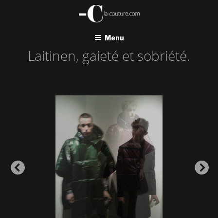
Aller
au
contenu
principal
Menu
Laitinen, gaieté et sobriété.