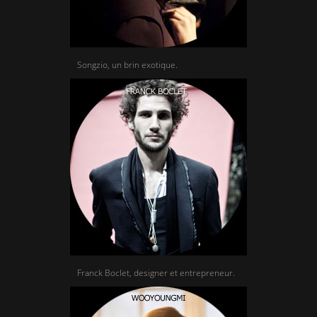
Songzio, un brin exotique.
Franck Boclet, designer et entrepreneur.