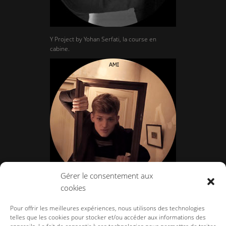
Y Project by Yohan Serfati, la course en
cabine.
Gérer le consentement aux
cookies
Ami par Alexandre Mattiussi, oser la
convivialité.
Pour offrir les meilleures expériences, nous utilisons des technologies
telles que les cookies pour stocker et/ou accéder aux informations des