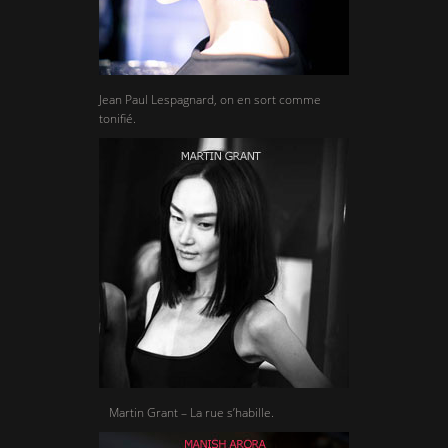
Jean Paul Lespagnard, on en sort comme
tonifié.
Martin Grant – La rue s’habille.