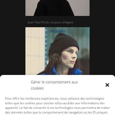
Jean Paul Knott, toujours élégant.
Gérer le consentement aux
cookies
Jacquemus, Sniff le chlore
Pour offrir les meilleures expériences, nous utilisons des technologies
telles que les cookies pour stocker et/ou accéder aux informations des
appareils. Le fait de consentir à ces technologies nous permettra de traiter
des données telles que le comportement de navigation ou les ID uniques