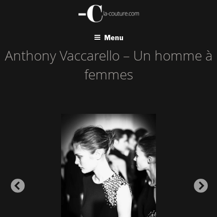
Aller
au
contenu
principal
Menu
Anthony Vaccarello – Un homme à
femmes