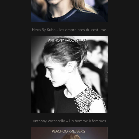
Hexa By Kuho – les empreintes du costume.
Anthony Vaccarello – Un homme à femmes