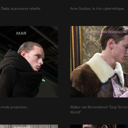
n Dada, la jeunesse rebelle.
Acne Studios, le chic cybernétique.
n mode protection.
Walter van Beirendonck “Stop Terror
World”