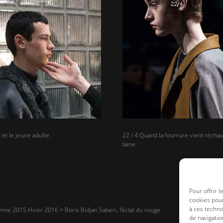
 et le jeune adulte.
22 / 4 Quand la fourrure vient réchauf
laine.
Pour offrir 
cookies pour
à ces techn
ne 2015 Hiver 2016
>
Boris Bidjan Saberi, l’éclat du rouge.
de navigatio