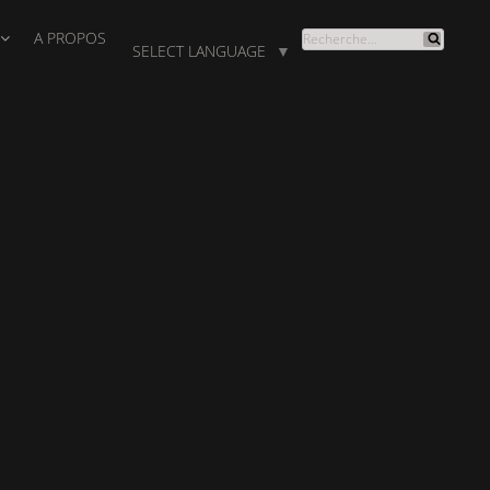
A PROPOS
RECHERCHE
SELECT LANGUAGE
▼
Recherche
POUR
: