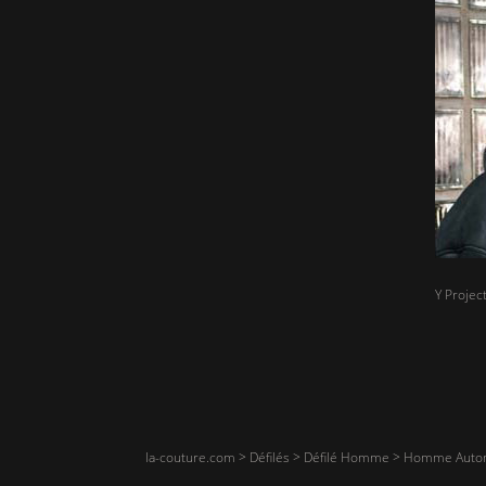
Y Project
la-couture.com
>
Défilés
>
Défilé Homme
>
Homme Autom