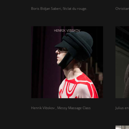
Boris Bidjan Saberi, l’éclat du rouge.
Christia
Henrik Vibskov , Messy Massage Class
Julius e