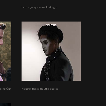
Cédric Jacquemyn, le doigté.
ising Our
Neutre, pas si neutre que ça !