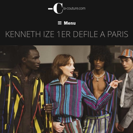
Aller
au
contenu
principal
Menu
KENNETH IZE 1ER DEFILE A PARIS