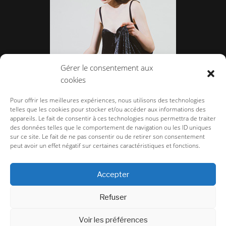
Gérer le consentement aux
cookies
KRISTINA FIDELSKAYA DU LUXE FROM DUBAÏ
Pour offrir les meilleures expériences, nous utilisons des technologies
telles que les cookies pour stocker et/ou accéder aux informations des
appareils. Le fait de consentir à ces technologies nous permettra de traiter
des données telles que le comportement de navigation ou les ID uniques
sur ce site. Le fait de ne pas consentir ou de retirer son consentement
peut avoir un effet négatif sur certaines caractéristiques et fonctions.
la-couture.com
>
Défilés
>
Défilé Femme
>
Femme Automne Hiver 2020-
2021
>
KENNETH IZE 1ER DEFILE A PARIS
Accepter
CGU/CGV TERMS & CONDITIONS
Refuser
Voir les préférences