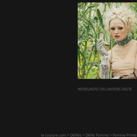
WEINSANTO UN UNIVERS VASTE
la-couture.com
>
Défilés
>
Défilé Femme
>
Femme Printe