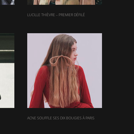
LUCILLE THIÈVRE – PREMIER DÉFILÉ
ACNE SOUFFLE SES DIX BOUGIES À PARIS