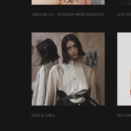
CAROLINE HU – DESIGNER IMPRESSIONNISTE
ISSEY MI
EENK & CARLA
RICK OW