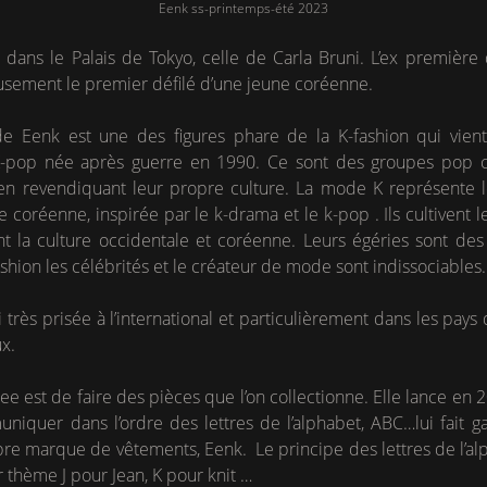
Eenk ss-printemps-été 2023
dans le Palais de Tokyo, celle de Carla Bruni. L’ex première
sement le premier défilé d’une jeune coréenne.
e Eenk est une des figures phare de la K-fashion qui vien
-pop née après guerre en 1990. Ce sont des groupes pop co
 en revendiquant leur propre culture. La mode K représente 
 coréenne, inspirée par le k-drama et le k-pop . Ils cultivent 
nt la culture occidentale et coréenne. Leurs égéries sont de
shion les célébrités et le créateur de mode sont indissociables.
 très prisée à l’international et particulièrement dans les pays
ux.
est de faire des pièces que l’on collectionne. Elle lance en 2
iquer dans l’ordre des lettres de l’alphabet, ABC…lui fait ga
re marque de vêtements, Eenk. Le principe des lettres de l’alph
r thème J pour Jean, K pour knit …