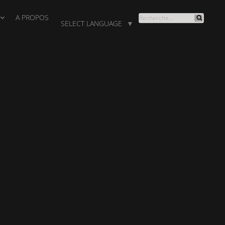
A PROPOS
RECHERCHE
SELECT LANGUAGE
▼
Recherche
POUR
: