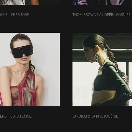
YAKE – L’HÉRITAGE
THOM BROWNE À L’OPÉRA GARNIER
ENS – EDFU FEMME
LARUICCI & LA PHOTOGÉNIE