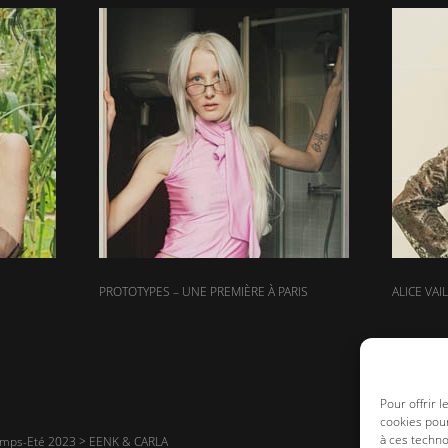
PROTOTYPES – UNE PREMIÈRE À PARIS
ALICE VAI
Pour offrir 
cookies pour
à ces techn
mps-Eté 2023
>
EENK & CARLA