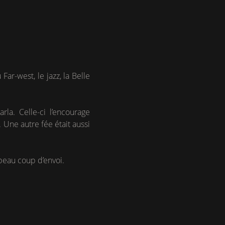
ar-west, le jazz, la Belle
la. Celle-ci l’encourage
 Une autre fée était aussi
beau coup d’envoi.