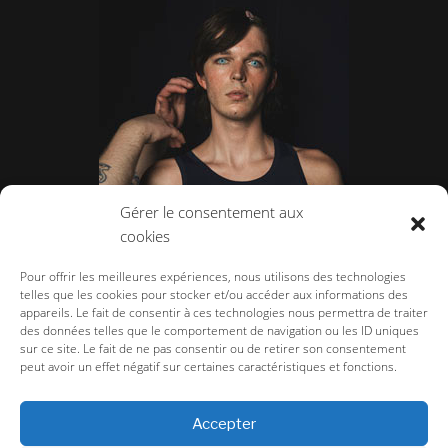
Gérer le consentement aux
cookies
LAZOSCHMIDL
Pour offrir les meilleures expériences, nous utilisons des technologies
telles que les cookies pour stocker et/ou accéder aux informations des
appareils. Le fait de consentir à ces technologies nous permettra de traiter
des données telles que le comportement de navigation ou les ID uniques
sur ce site. Le fait de ne pas consentir ou de retirer son consentement
peut avoir un effet négatif sur certaines caractéristiques et fonctions.
la-couture.com
>
Défilés
>
Défilé Homme
>
Homme Printemps-Été 2024
>
VALETTE STUDIO – CASUAL COUTURE
Accepter