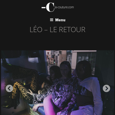
Aller
au
contenu
principal
Menu
LÉO – LE RETOUR