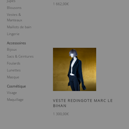
Jupes
1 662,00
€
Blousons
Vestes &
Manteaux
Maillots de bain
Lingerie
Accessoires
Bijoux
Sacs & Ceintures
Foulards
Lunettes
Masque
Cosmétique
Visage
Maquillage
VESTE REDINGOTE MARC LE
BIHAN
1 300,00
€