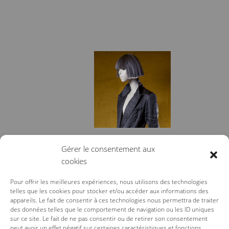
VESTE TAILLEUR MARC LE
Gérer le consentement aux
BIHAN
cookies
1 625,00
€
Pour offrir les meilleures expériences, nous utilisons des technologies
telles que les cookies pour stocker et/ou accéder aux informations des
appareils. Le fait de consentir à ces technologies nous permettra de traiter
des données telles que le comportement de navigation ou les ID uniques
sur ce site. Le fait de ne pas consentir ou de retirer son consentement
peut avoir un effet négatif sur certaines caractéristiques et fonctions.