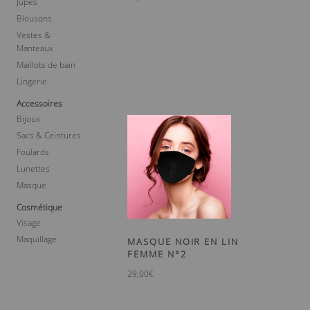
Jupes
Blousons
Vestes &
Manteaux
Maillots de bain
Lingerie
Accessoires
Bijoux
Sacs & Ceintures
Foulards
Lunettes
Masque
Cosmétique
Visage
Maquillage
MASQUE NOIR EN LIN
FEMME N°2
29,00
€