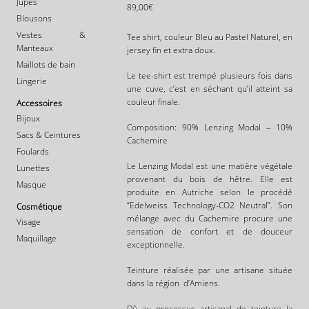
Jupes
89,00
€
Blousons
Vestes &
Tee shirt, c
ouleur Bleu au Pastel Naturel, en
Manteaux
jersey fin et extra doux.
Maillots de bain
Le tee-shirt est trempé plusieurs fois dans
Lingerie
une cuve, c’est en séchant qu’il atteint sa
couleur finale.
Accessoires
Bijoux
Composition: 90% Lenzing Modal – 10%
Sacs & Ceintures
Cachemire
Foulards
Le Lenzing Modal est une matière végétale
Lunettes
provenant du bois de hêtre. Elle est
Masque
produite en Autriche selon le procédé
“Edelweiss Technology-CO2 Neutral”. Son
Cosmétique
mélange avec du Cachemire procure une
Visage
sensation de confort et de douceur
Maquillage
exceptionnelle.
Teinture réalisée par une artisane située
dans la région d’Amiens.
Dû au processus artisanal de teinture la