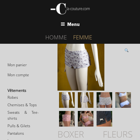
Aller
au
contenu
principal
Menu
HOMME
FEMME
Mon panier
Mon compte
Vêtements
Robes
Chemises & Tops
Sweats & Tee-
shirts
Pulls & Gilets
BOXER FLEURS
Pantalons