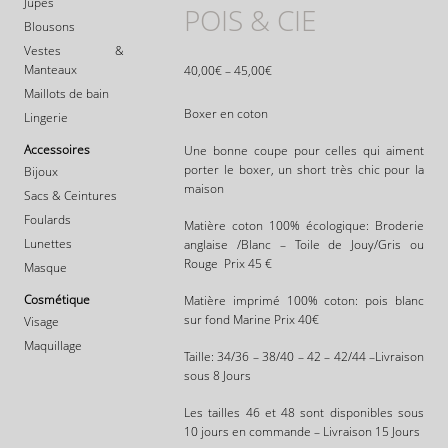
Jupes
POIS & CIE
Blousons
Vestes &
Manteaux
40,00
€
–
45,00
€
Maillots de bain
Boxer en coton
Lingerie
Accessoires
Une bonne coupe pour celles qui aiment
porter le boxer, un short très chic pour la
Bijoux
maison
Sacs & Ceintures
Foulards
Matière coton 100% écologique: Broderie
Lunettes
anglaise /Blanc – Toile de Jouy/Gris ou
Rouge Prix 45 €
Masque
Cosmétique
Matière imprimé 100% coton: pois blanc
sur fond Marine Prix 40€
Visage
Maquillage
Taille: 34/36 – 38/40 – 42 – 42/44 –Livraison
sous 8 Jours
Les tailles 46 et 48 sont disponibles sous
10 jours en commande – Livraison 15 Jours