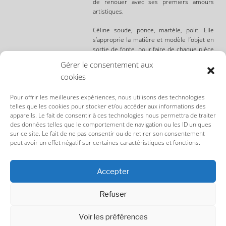
de renouer avec ses premiers amours
artistiques.
Céline soude, ponce, martèle, polit. Elle
s’approprie la matière et modèle l’objet en
sortie de fonte, pour faire de chaque pièce
un produit unique.
Gérer le consentement aux
cookies
L’art, le design et l’artisanat sont
indissociables dans son travail.
Sa
signature ? Un bijou sauvage, chic et
Pour offrir les meilleures expériences, nous utilisons des technologies
telles que les cookies pour stocker et/ou accéder aux informations des
lumineux.
appareils. Le fait de consentir à ces technologies nous permettra de traiter
des données telles que le comportement de navigation ou les ID uniques
Chaque étape de la fabrication (prototypage,
sur ce site. Le fait de ne pas consentir ou de retirer son consentement
création, fonte, gravure, dorure, montage)
peut avoir un effet négatif sur certaines caractéristiques et fonctions.
est réalisée à Paris.
Accepter
CGU/CGV TERMS & CONDITIONS
Refuser
Voir les préférences