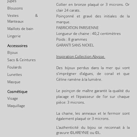
Jupes
Collier en bronze plaqué or 3 microns. Or
Blousons
clair 24 carats.
Vestes &
Poinçonné et gravé des initiales de la
Manteaux
marque.
FABRICATION PARISIENNE
Maillots de bain
Longueur de chaine : 40,2 centimètres
Lingerie
Poids : 8 grammes
GARANTI SANS NICKEL
Accessoires
Bijoux
Inspiration Collection Abysse
Sacs & Ceintures
Foulards
Des bijoux perdus dans la mer qui vont
s’imprégner d’algues, de corail et que
Lunettes
Céline ramène à la lumière.
Masque
Le poinçon de maître garantit la qualité du
Cosmétique
placage et l’épaisseur de l’or sur chaque
Visage
pièce: 3 microns.
Maquillage
La chaine, les anneaux et le fermoir sont
également plaqué or 3 microns.
L’authenticité du bijou se reconnait à la
gravure ©LAREYNIE ou ©L.