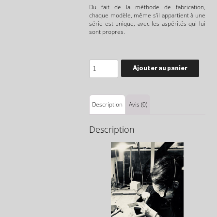
Du fait de la méthode de fabrication,
chaque modèle, même s’il appartient à une
série est unique, avec les aspérités qui lui
sont propres.
Quantité
Ajouter au panier
Description
Avis (0)
Description