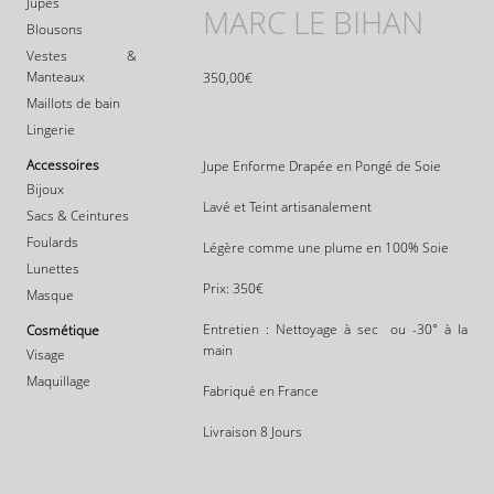
Jupes
MARC LE BIHAN
Blousons
Vestes &
Manteaux
350,00
€
Maillots de bain
Lingerie
Accessoires
Jupe Enforme Drapée en Pongé de Soie
Bijoux
Lavé et Teint artisanalement
Sacs & Ceintures
Foulards
Légère comme une plume en 100% Soie
Lunettes
Prix: 350€
Masque
Entretien : Nettoyage à sec ou -30° à la
Cosmétique
main
Visage
Maquillage
Fabriqué en France
Livraison 8 Jours