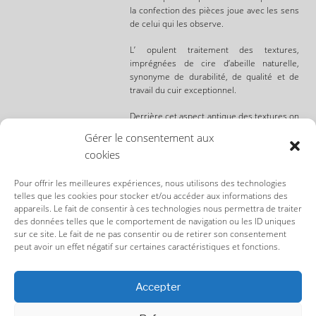
la confection des pièces joue avec les sens
de celui qui les observe.
L’ opulent traitement des textures,
imprégnées de cire d’abeille naturelle,
synonyme de durabilité, de qualité et de
travail du cuir exceptionnel.
Derrière cet aspect antique des textures on
retrouve une collection empreinte de
Gérer le consentement aux
modernisme, pour un vestiaire à l’origine
cookies
plus que classique. Avant-garde, hyper
sensibilité, et création unique en sont donc
les maîtres mots.
Pour offrir les meilleures expériences, nous utilisons des technologies
telles que les cookies pour stocker et/ou accéder aux informations des
appareils. Le fait de consentir à ces technologies nous permettra de traiter
Stéphane Fiorello/
Photos Claire Vial/la-
des données telles que le comportement de navigation ou les ID uniques
couture.com
sur ce site. Le fait de ne pas consentir ou de retirer son consentement
peut avoir un effet négatif sur certaines caractéristiques et fonctions.
Kofta sac Papillon
Accepter
CGU/CGV TERMS & CONDITIONS