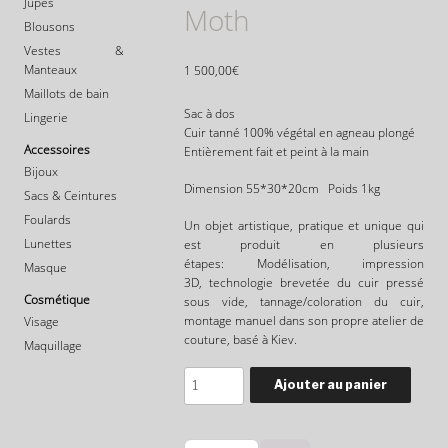
Jupes
Moth
Blousons
Vestes &
Manteaux
1 500,00
€
Maillots de bain
Sac à dos
Lingerie
Cuir tanné 100% végétal en agneau plongé
Accessoires
Entièrement fait et peint à la main
Bijoux
Dimension 55*30*20cm Poids 1kg
Sacs & Ceintures
Foulards
Un objet artistique, pratique et unique qui
Lunettes
est produit en plusieurs
étapes: Modélisation, impression
Masque
3D,
technologie brevetée du cuir pressé
Cosmétique
sous vide, tannage/coloration du cuir,
montage manuel dans son propre atelier de
Visage
couture, basé à Kiev.
Maquillage
Quantité
Ajouter au panier