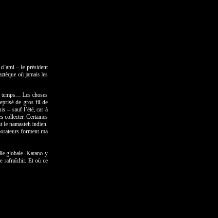
 d’ami – le président
 aztèque où jamais les
 Le temps… Les choses
eprisé de gros fil de
is – sauf l’été, car à
s collecter. Certaines
st le namasteh indien.
borateurs forment ma
lle globale. Katano y
 rafraîchir. Et où ce