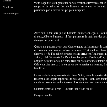
Contact
vieux sage tire les ingrédients de ses créations traversées par le
temps et la mémoire des civilisations anciennes. « Je suis
Newsletter
passionné par le savoir des peuples indigènes.
Notre boutique
Avec eux, il faut être pur et honnête, oublier son ego. » Pour 
d’alors, Alberto Fujimori – il finit par mettre la main sur des ti
étrangers ne pénètrent.
Quatre ans passent avant que Katano gagne suffisamment la confia
ne prennent leur valeur qu’avec le temps. C’est quelque chose d
chanvre : « Je l’ai acheté lorsque je suis arrivé en Angleterre, il
Tokyo, il fait 39 degrés ! » De même, les perles d’ambre, d’os, de
ont plus de huit siècles. Le torse frêle qu’elles ornent est tatou
Cela veut dire merci. J’ai eu envie de remercier ma femme, Sh
famille. »
La nouvelle boutique-musée de Share Spirit, dans le quartier des
rassemble les objets rapportés de ses voyages – dont des meuble
vagabond zen nous invite à passer, lors de notre prochain voyag
Contact Cristofoli Press -- Laetizia : 01 44 84 49 49
Denyse Beaulieu