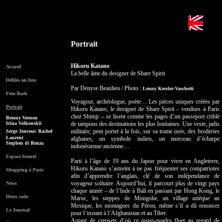
Portrait
Hikoru Katano
Accueil
La belle âme du designer de Share Spirit
Défilés on line
Par Denyse Beaulieu / Photo :
Lenny Kessler-Vaschetti
Foto flash
Voyageur, archéologue, poète… Les pièces uniques créées par
Portrait
Hikoru Katano, le designer de Share Spirit – vendues à Paris
chez Shimji -- se lisent comme les pages d’un passeport criblé
Betony Vernon
Irina Volkonskii
de tampons des destinations les plus lointaines. Une veste, jadis
militaire, peut porter à la fois, sur sa trame usée, des broderies
Serge Joncour
Rachel
Laurent
afghanes, un symbole indien, un morceau d’écharpe
Stephen di Renza
indonésienne ancienne…
Espace beauté
Parti à l’âge de 19 ans du Japon pour vivre en Angleterre,
Hikoru Katano s’astreint à ne pas fréquenter ses compatriotes
Shopping à Paris
afin d’apprendre l’anglais, clé de son indépendance de
voyageur solitaire. Aujourd’hui, il parcourt plus de vingt pays
News
chaque année – de l’Inde à Bali en passant par Hong Kong, le
Dress code
Maroc, les steppes de Mongolie, un village aztèque au
Mexique, les montagnes du Pérou, même s’il a dû renoncer
Le Journal
pour l’instant à l’Afghanistan et au Tibet.
Autant de creusets d’où ce quasi-quadra fluet au regard de