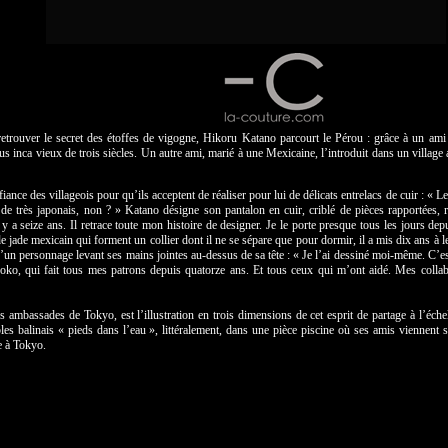
retrouver le secret des étoffes de vigogne, Hikoru Katano parcourt le Pérou : grâce à un ami
ssus inca vieux de trois siècles. Un autre ami, marié à une Mexicaine, l’introduit dans un village
nce des villageois pour qu’ils acceptent de réaliser pour lui de délicats entrelacs de cuir : «
e très japonais, non ? » Katano désigne son pantalon en cuir, criblé de pièces rapportées, r
 y a seize ans. Il retrace toute mon histoire de designer. Je le porte presque tous les jours depu
 jade mexicain qui forment un collier dont il ne se sépare que pour dormir, il a mis dix ans à le
é d’un personnage levant ses mains jointes au-dessus de sa tête : « Je l’ai dessiné moi-même. C’e
oko, qui fait tous mes patrons depuis quatorze ans. Et tous ceux qui m’ont aidé. Mes colla
 ambassades de Tokyo, est l’illustration en trois dimensions de cet esprit de partage à l’éche
s balinais « pieds dans l’eau », littéralement, dans une pièce piscine où ses amis viennent se
e à Tokyo.