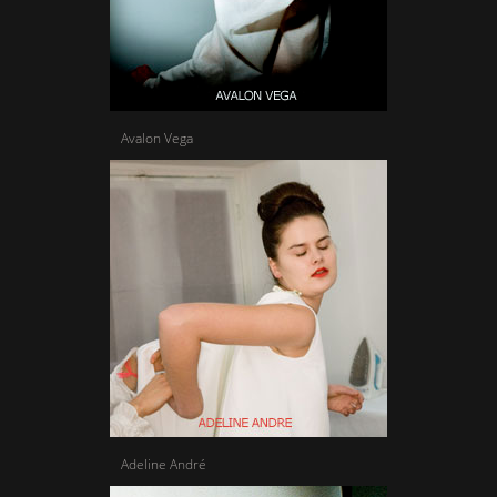
Avalon Vega
Adeline André