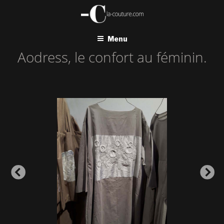
Aller
au
contenu
principal
Menu
Aodress, le confort au féminin.