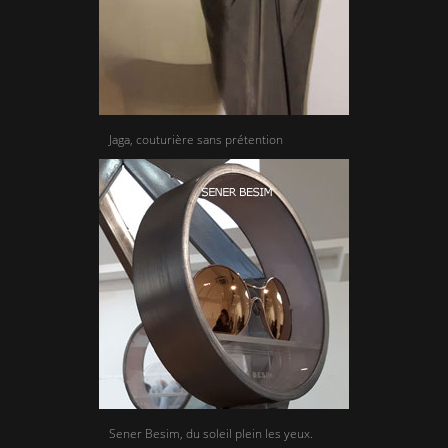
Jaga, couturière sans prétention
Sener Besim, du soleil plein les yeux.