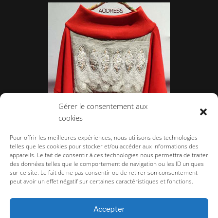
Gérer le consentement aux
cookies
Aodress, le confort au féminin.
Pour offrir les meilleures expériences, nous utilisons des technologies
telles que les cookies pour stocker et/ou accéder aux informations des
appareils. Le fait de consentir à ces technologies nous permettra de traiter
des données telles que le comportement de navigation ou les ID uniques
sur ce site. Le fait de ne pas consentir ou de retirer son consentement
peut avoir un effet négatif sur certaines caractéristiques et fonctions.
la-couture.com
>
Salons et Showrooms
>
Salon Femme
>
Salons Femme
Automne Hiver 2016/17
>
Aodress, le confort au féminin.
Accepter