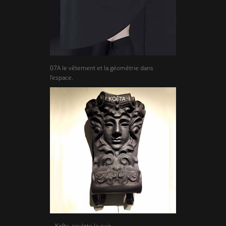
07A le vêtement et la géométrie dans
l’espace.
Kofta, sculpte le cuir.