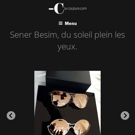
Aller
au
contenu
principal
Menu
Sener Besim, du soleil plein les
yeux.