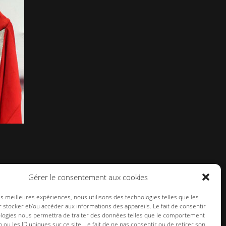
Gérer le consentement aux cookies
les meilleures expériences, nous utilisons des technologies telles que les
 stocker et/ou accéder aux informations des appareils. Le fait de consentir
ologies nous permettra de traiter des données telles que le comportement
n ou les ID uniques sur ce site. Le fait de ne pas consentir ou de retirer son