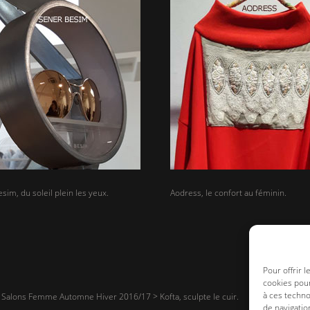
sim, du soleil plein les yeux.
Aodress, le confort au féminin.
Pour offrir 
cookies pour
à ces techn
>
Salons Femme Automne Hiver 2016/17
>
Kofta, sculpte le cuir.
de navigatio