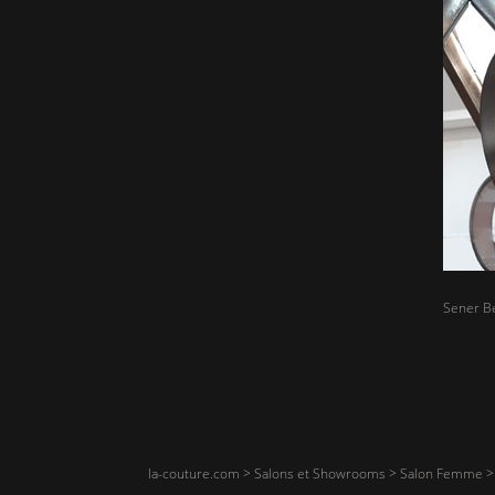
Sener Be
la-couture.com
>
Salons et Showrooms
>
Salon Femme