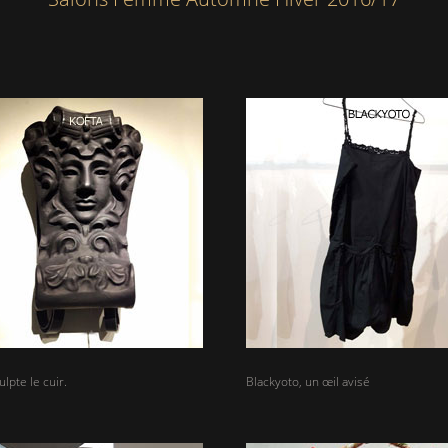
ulpte le cuir.
Blackyoto, un œil avisé