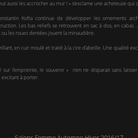
peut aussi les accrocher au mur ! » s’exclame une acheteuse qui
Konstantin Kofta continue de développer les ornements arch
ruction. Les bas reliefs se retrouvent en sac à dos, en cabas …
 ou les roues dentées jouent la minaudière.
illant, en cuir moulé et traité à la cire d’abeille. Une qualité ex
ur l’empreinte, le souvenir « rien ne disparait sans laisser
 excitant à porter.
Salons Femme Automne Hiver 2016/17