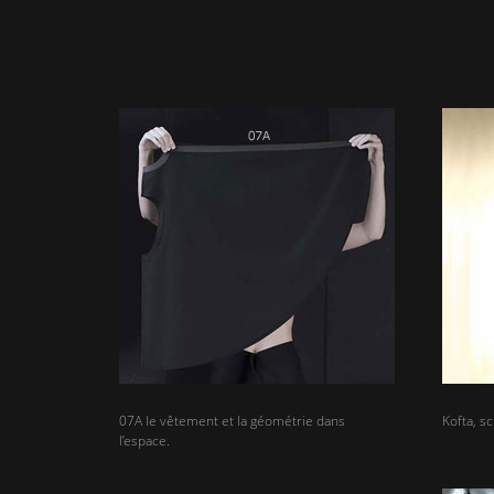
07A le vêtement et la géométrie dans
Kofta, sc
l’espace.