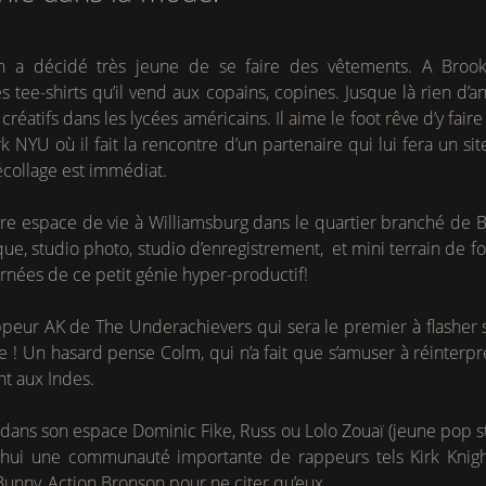
an a décidé très jeune de se faire des vêtements. A Brook
 tee-shirts qu’il vend aux copains, copines. Jusque là rien d’ano
éatifs dans les lycées américains. Il aime le foot rêve d’y fair
k NYU où il fait la rencontre d’un partenaire qui lui fera un 
décollage est immédiat.
pre espace de vie à Williamsburg dans le quartier branché de B
ique, studio photo, studio d’enregistrement, et mini terrain de f
urnées de ce petit génie hyper-productif!
peur AK de The Underachievers qui sera le premier à flasher sur
e ! Un hasard pense Colm, qui n’a fait que s’amuser à réinterp
t aux Indes.
ite dans son espace Dominic Fike, Russ ou Lolo Zouaï (jeune pop st
rd’hui une communauté importante de rappeurs tels Kirk Knigh
Bunny, Action Bronson pour ne citer qu’eux.