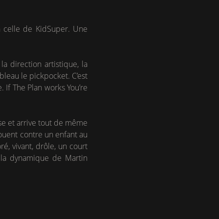
en celle de KidSuper. Une
a direction artistique, la
ableau le pickpocket. C’est
e. If The Plan works You’re
use et arrive tout de même
ouent contre un enfant au
é, vivant, drôle, un court
t la dynamique de Martin