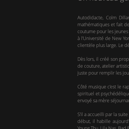
Autodidacte, Colm Dill
mathématiques et fait des
coutume pour les jeunes cr
à l’Université de New Yor
clientèle plus large. Le 
Dès lors, il créé son pro
de couture, atelier artist
juste pour remplir les jo
Côté musique c’est le rap
spirituel et psychédéliqu
envoyé sa mère séjournan
S’il a accueilli par la su
début, il habille aujou
Young Thu, Lila Nas, Bad 