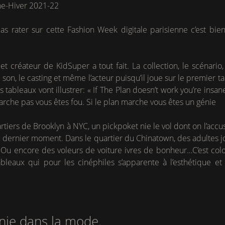
e-Hiver 2021-22
pas rater sur cette Fashion Week digitale parisienne c’est bi
t créateur de KidSuper a tout fait. La collection, le scénario, l
e son, le casting et même l’acteur puisqu’il joue sur le premier t
s tableaux vont illustrer: « If The Plan doesn’t work you’re insan
marche pas vous êtes fou. Si le plan marche vous êtes un génie
rtiers de Brooklyn à NYC, un pickpoket nie le vol dont on l’acc
dernier moment. Dans le quartier du Chinatown, des adultes j
 Ou encore des voleurs de voiture ivres de bonheur…C’est color
ableaux qui pour les cinéphiles s’apparente à l’esthétique e
ie dans la mode.