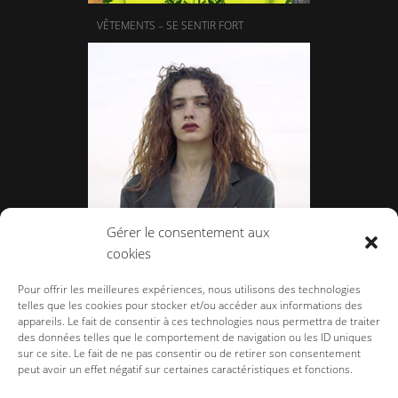
VÊTEMENTS – SE SENTIR FORT
Gérer le consentement aux
cookies
BASSCOUTUR – NOUVELLE VIE
Pour offrir les meilleures expériences, nous utilisons des technologies
telles que les cookies pour stocker et/ou accéder aux informations des
appareils. Le fait de consentir à ces technologies nous permettra de traiter
des données telles que le comportement de navigation ou les ID uniques
sur ce site. Le fait de ne pas consentir ou de retirer son consentement
peut avoir un effet négatif sur certaines caractéristiques et fonctions.
la-couture.com
>
Défilés
>
Défilé Homme
>
Défilés Homme et Mixte