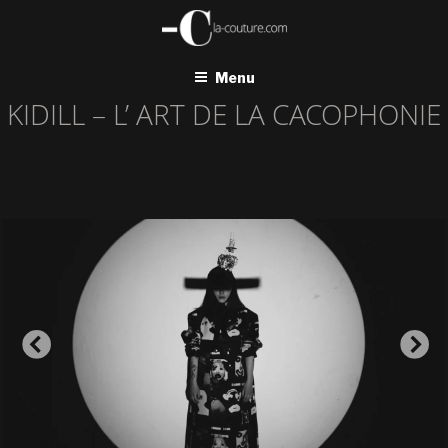
Aller
au
contenu
principal
Menu
KIDILL – L’ ART DE LA CACOPHONIE