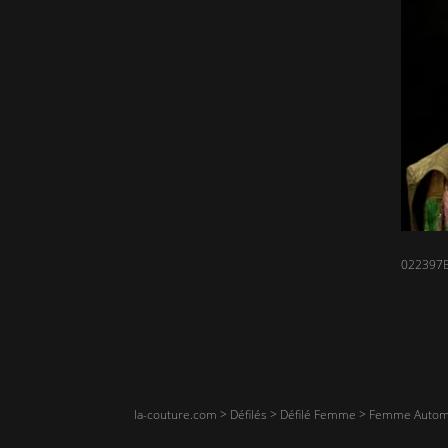
022397B
la-couture.com
>
Défilés
>
Défilé Femme
>
Femme Autom