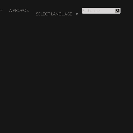
A PROPOS
RECHERCHE
SELECT LANGUAGE
▼
Recherche
POUR
: