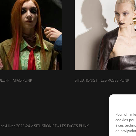
LUFF – MIAO PUNK
SITUATIONIST – LES PAGES PUNK
Pour offrir 
cookies pour
à ces techn
ne-Hiver 2023-24
>
SITUATIONIST – LES PAGES PUNK
de navigatio