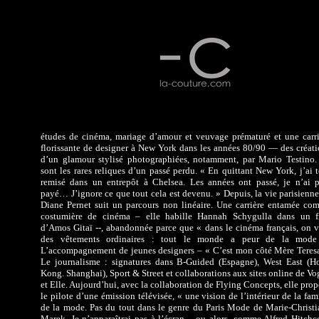
études de cinéma, mariage d’amour et veuvage prématuré et une carri
florissante de designer à New York dans les années 80/90 — des créati
d’un glamour stylisé photographiées, notamment, par Mario Testino.
sont les rares reliques d’un passé perdu. « En quittant New York, j’ai 
remisé dans un entrepôt à Chelsea. Les années ont passé, je n’ai p
payé… J’ignore ce que tout cela est devenu. » Depuis, la vie parisienn
Diane Pernet suit un parcours non linéaire. Une carrière entamée co
costumière de cinéma – elle habille Hannah Schygulla dans un f
d’Amos Gitaï --, abandonnée parce que « dans le cinéma français, on v
des vêtements ordinaires : tout le monde a peur de la mode
L’accompagnement de jeunes designers – « C’est mon côté Mère Teresa
Le journalisme : signatures dans B-Guided (Espagne), West East (H
Kong. Shanghai), Sport & Street et collaborations aux sites online de V
et Elle. Aujourd’hui, avec la collaboration de Flying Concepts, elle pro
le pilote d’une émission télévisée, « une vision de l’intérieur de la fam
de la mode. Pas du tout dans le genre du Paris Mode de Marie-Christi
Marek. Je n’apparaîtrai pas à l’écran – ou alors, comme Alfred Hitchc