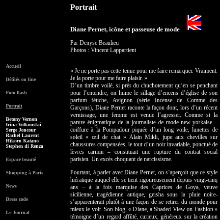
Portrait
Diane Pernet, icône et passeuse de mode
Par Denyse Beaulieu
Photos : Vincent Lappartient
Accueil
« Je ne porte pas cette tenue pour me faire remarquer. Vraiment.
Je la porte pour me faire plaisir. »
Défilés on line
D’un timbre voilé, si près du chuchotement qu’en se penchant
pour l’entendre, on hume le sillage d’encens d’église de son
Foto flash
parfum fétiche, Avignon (série Incense de Comme des
Portrait
Garçons), Diane Pernet raconte la façon dont, lors d’un récent
vernissage, une femme est venue l’agresser. Comme si la
Betony Vernon
parure énigmatique de la journaliste de mode new-yorkaise –
Irina Volkonskii
coiffure à la Pompadour piquée d’un long voile, lunettes de
Serge Joncour
Rachel Laurent
soleil « œil de chat » Alain Mikli, jupe aux chevilles sur
Hikoru Katano
chaussures compensées, le tout d’un noir invariable, ponctué de
Stephen di Renza
lèvres carmin – constituait une rupture du contrat social
parisien. Un excès choquant de narcissisme.
Espace beauté
Pourtant, à parler avec Diane Pernet, on s’aperçoit que ce style
Shopping à Paris
hiératique auquel elle se tient rigoureusement depuis vingt-cinq
News
ans – à la fois marquise des Caprices de Goya, veuve
sicilienne, tragédienne antique, geisha sous la pluie noire-
Dress code
s’apparenterait plutôt à une façon de se retirer du monde pour
mieux le voir. Son blog, « Diane, a Shaded View on Fashion »
Le Journal
témoigne d’un regard affûté, curieux, généreux sur la création