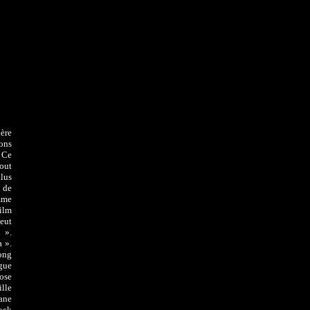
ère
ons
 Ce
tout
lus
e de
mme
ilm
eut
 ».
 ».
ong
ogue
pose
ille
ane
ock