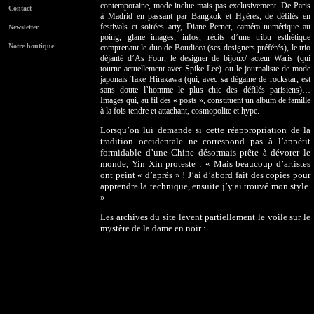
contemporaine, mode inclue mais pas exclusivement. De Paris
Contact
à Madrid en passant par Bangkok et Hyères, de défilés en
festivals et soirées arty, Diane Pernet, caméra numérique au
Newsletter
poing, glane images, infos, récits d’une tribu esthétique
Notre boutique
comprenant le duo de Boudicca (ses designers préférés), le trio
déjanté d’As Four, le designer de bijoux/ acteur Waris (qui
tourne actuellement avec Spike Lee) ou le journaliste de mode
japonais Take Hirakawa (qui, avec sa dégaine de rockstar, est
sans doute l’homme le plus chic des défilés parisiens)…
Images qui, au fil des « posts », constituent un album de famille
à la fois tendre et attachant, cosmopolite et hype.
Lorsqu’on lui demande si cette réappropriation de la
tradition occidentale ne correspond pas à l’appétit
formidable d’une Chine désormais prête à dévorer le
monde, Yin Xin proteste : « Mais beaucoup d’artistes
ont peint « d’après » ! J’ai d’abord fait des copies pour
apprendre la technique, ensuite j’y ai trouvé mon style.
»
Les archives du site lèvent partiellement le voile sur le
mystère de la dame en noir :