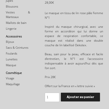
Jupes
28,00
€
Blousons
Vestes &
Le masque en tissu de lin rose pâle Femme
Manteaux
N°1
Maillots de bain
Inspiré du masque chirurgical, avec une
Lingerie
forme en accordéon qui lui donne un
espace de respiration confortable, ce
Accessoires
masque
est réalisé dans une double
Bijoux
couche de lin labellisé Oekotex.
Sacs & Ceintures
Foulards
Beau, sain pour la peau, efficace et facile
d’entretien, le N°1 est l’accessoire
Lunettes
indispensable à avoir aujourd’hui dès que
Masque
l’on sort.
Cosmétique
Prix 28€
Visage
Maquillage
Offert sur la France en « lettre suivie »
Quantité
Ajouter au panier