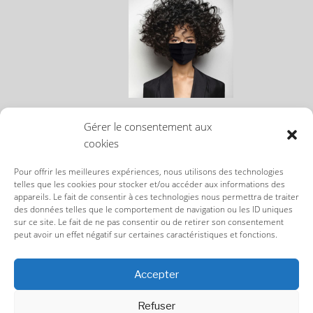
MASQUE EN TISSU FEMME
Gérer le consentement aux
NOIR N°1 EU
cookies
24,00
€
Pour offrir les meilleures expériences, nous utilisons des technologies
telles que les cookies pour stocker et/ou accéder aux informations des
appareils. Le fait de consentir à ces technologies nous permettra de traiter
des données telles que le comportement de navigation ou les ID uniques
sur ce site. Le fait de ne pas consentir ou de retirer son consentement
peut avoir un effet négatif sur certaines caractéristiques et fonctions.
Accepter
CGU/CGV TERMS & CONDITIONS
Refuser