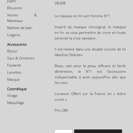
Jupes
28,00
€
Blousons
Vestes &
Le masque en lin vert Femme N°1
Manteaux
Inspiré du masque chirurgical, le masque
Maillots de bain
en lin va vous permettre de vivre en toute
Lingerie
sérénité la crise sanitaire.
Accessoires
Il est réalisé dans une double couche de lin
Bijoux
labellisé Oekotex.
Sacs & Ceintures
Foulards
Beau, sain pour la peau, efficace et facile
d’entretien, le N°1 est l’accessoire
Lunettes
indispensable à avoir aujourd’hui dès que
Masque
l’on sort.
Cosmétique
Livraison Offert sur la France en « lettre
Visage
suivie »
Maquillage
Prix 28€
Quantité