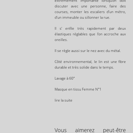
extrêmement importante lorsqu’on doit
discuter avec une personne, faire des
courses, monter les escaliers d’un métro,
d’un immeuble ou sillonner la rue.
Il s’ enfile très rapidement par deux
élastiques réglables que l’on accroche aux
oreilles.
Il se règle aussi sur le nez avec du métal.
Côté environnemental, le lin est une fibre
durable et très solide dans le temps.
Lavage à 60°
Masque en tissu Femme N°1
lire la suite
Vous aimerez peut-être