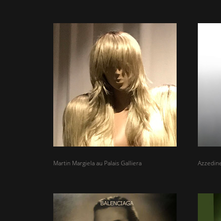
Martin Margiela au Palais Galliera
Azzedine 