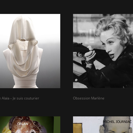
Alaïa – Je suis couturier
Obsession Marlène