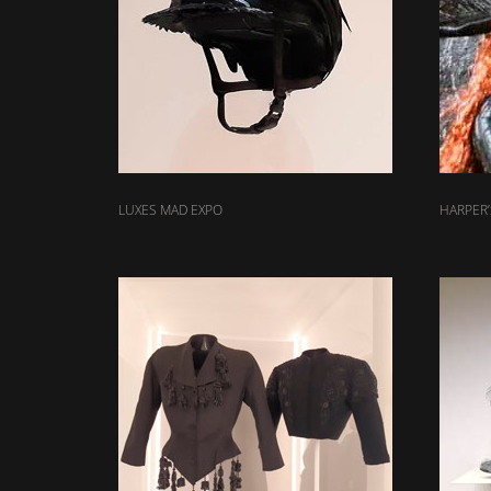
LUXES MAD EXPO
HARPER’