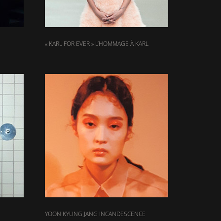
« KARL FOR EVER » L’HOMMAGE À KARL
YOON KYUNG JANG INCANDESCENCE