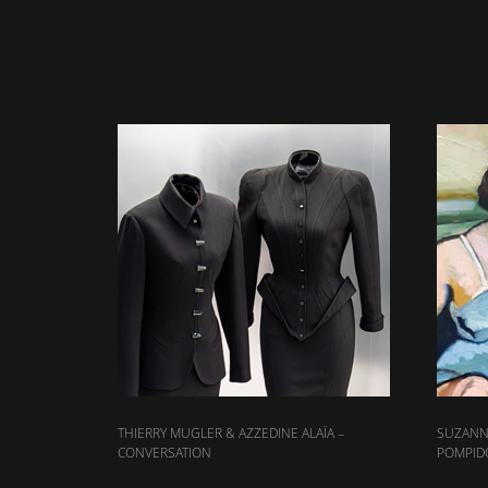
THIERRY MUGLER & AZZEDINE ALAÏA –
SUZANN
CONVERSATION
POMPID