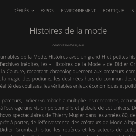
DÉFILÉS
EXPOS
ENVIRONNEMENT
BOUTIQUE
S
Histoires de la mode
histoiresdelamode_400
urnables de la Mode, Histoires avec un grand H et petites hist
d’archives inédites, les « Histoires de la Mode » de Didier 
 la Couture, racontent chronologiquement aux amateurs com
 la magie des podiums, les destinées hors du commun des cré
 réalité des coulisses, les véritables enjeux économiques et poli
n parcours, Didier Grumbach a multiplié les rencontres, accumu
 l’ouvrage une vision personnelle et globale de cet univers. D
ows spectaculaires de Thierry Mugler dans les années 80, de
 prêt à porter, de l’effervescence des créateurs de Mode à l’
Didier Grumbach situe les repères et les acteurs de cette