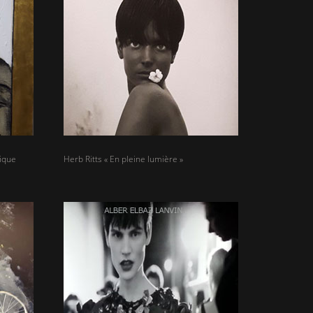
hique
Herb Ritts « En pleine lumière »