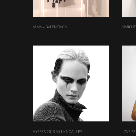
ALAÏA – BALENCIAGA
MARCHE
HYÈRES 2019 VILLA NOAILLES
LOVE R