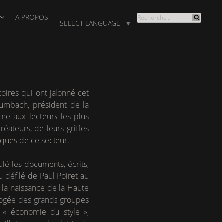
A PROPOS
RECHERCHE
SELECT LANGUAGE
▼
Recherche
POUR
:
oires qui ont jalonné cet
Grumbach, président de la
me aux lecteurs les plus
ateurs, de leurs griffes
tiques de ce secteur.
lé les documents, écrits,
u défilé de Paul Poiret au
 la naissance de la Haute
apogée des grands groupes
 « économie du style »,