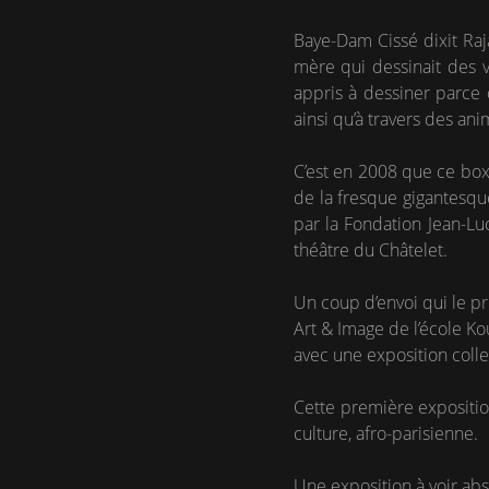
Baye-Dam Cissé dixit Raj
mère qui dessinait des v
appris à dessiner parce qu
ainsi qu’à travers des ani
C’est en 2008 que ce boxe
de la fresque gigantesque
par la Fondation Jean-Lu
théâtre du Châtelet.
Un coup d’envoi qui le pr
Art & Image de l’école Kou
avec une exposition collec
Cette première expositio
culture, afro-parisienne.
Une exposition à voir ab