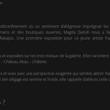
ux
déconfinement où un sentiment d’allégresse imprégnait les 
umains et des boutiques ouvertes, Magda Danish nous a fait
te Rakajoo. Une première exposition pour ce jeune artiste fr
et exposées sur les trois niveaux de la galerie. Elles racontent 
– Château d’eau – Châtelet
 et vives avec une perspective exagérée qui semble attirer l’oei
s’en dégage est sereine et froide, elle rappelle d’ailleurs celle
 ?