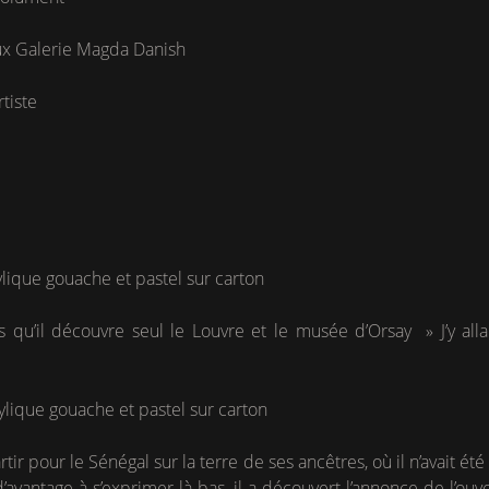
ux Galerie Magda Danish
rtiste
rylique gouache et pastel sur carton
s qu’il découvre seul le Louvre et le musée d’Orsay » J’y allai
rylique gouache et pastel sur carton
partir pour le Sénégal sur la terre de ses ancêtres, où il n’avait é
t d’avantage à s’exprimer là-bas, il a découvert l’annonce de l’