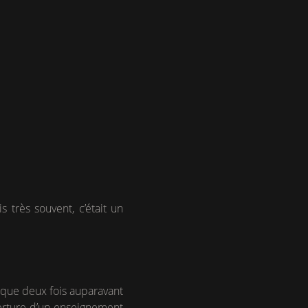
s très souvent, c’était un
té que deux fois auparavant
ouverture d’un enseignement