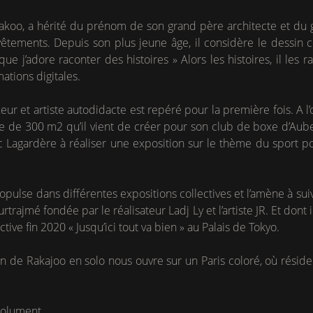
akoo, a hérité du prénom de son grand père architecte et du 
êtements. Depuis son plus jeune âge, il considère le dessin c
e j’adore raconter des histoires » Alors les histoires, il les r
mations digitales.
ur et artiste autodidacte est repéré pour la première fois. A l’
 de 300 m2 qu’il vient de créer pour son club de boxe d’Aubervil
c Lagardère à réaliser une exposition sur le thème du sport po
opulse dans différentes expositions collectives et l’amène à suiv
rtrajmé fondée par le réalisateur Ladj Ly et l’artiste JR. Et dont i
tive fin 2020 « Jusqu’ici tout va bien » au Palais de Tokyo.
n de Rakajoo en solo nous ouvre sur un Paris coloré, où réside
solument